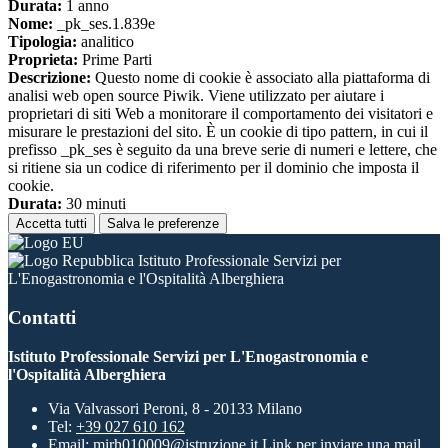
Durata:
1 anno
Nome:
_pk_ses.1.839e
Tipologia:
analitico
Proprieta:
Prime Parti
Descrizione:
Questo nome di cookie è associato alla piattaforma di
analisi web open source Piwik. Viene utilizzato per aiutare i
proprietari di siti Web a monitorare il comportamento dei visitatori e
misurare le prestazioni del sito. È un cookie di tipo pattern, in cui il
prefisso _pk_ses è seguito da una breve serie di numeri e lettere, che
si ritiene sia un codice di riferimento per il dominio che imposta il
cookie.
Durata:
30 minuti
Accetta tutti
Salva le preferenze
Istituto Professionale Servizi per
L'Enogastronomia e l'Ospitalità Alberghiera
Contatti
Istituto Professionale Servizi per L'Enogastronomia e
l'Ospitalità Alberghiera
Via Valvassori Peroni, 8 - 20133 Milano
Tel:
+39 027 610 162
Email:
mirh010009@istruzione.it
Link per inviare una mail