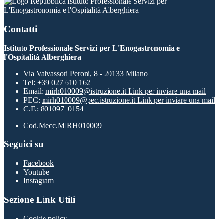
Istituto Professionale Servizi per
L'Enogastronomia e l'Ospitalità Alberghiera
Contatti
Istituto Professionale Servizi per L'Enogastronomia e
l'Ospitalità Alberghiera
Via Valvassori Peroni, 8 - 20133 Milano
Tel:
+39 027 610 162
Email:
mirh010009@istruzione.it
Link per inviare una mail
PEC:
mirh010009@pec.istruzione.it
Link per inviare una mail
C.F.: 80109710154
Cod.Mecc.MIRH010009
Seguici su
Facebook
Youtube
Instagram
Sezione Link Utili
Cookie policy