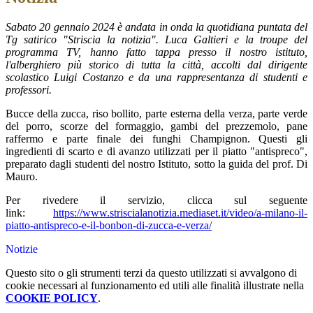
Sabato 20 gennaio 2024 è andata in onda la quotidiana puntata del
Tg satirico "Striscia la notizia". Luca Galtieri e la troupe del
programma TV, hanno fatto tappa presso il nostro istituto,
l'alberghiero più storico di tutta la città, accolti dal dirigente
scolastico Luigi Costanzo e da una rappresentanza di studenti e
professori.
Bucce della zucca, riso bollito, parte esterna della verza, parte verde
del porro, scorze del formaggio, gambi del prezzemolo, pane
raffermo e parte finale dei funghi Champignon. Questi gli
ingredienti di scarto e di avanzo utilizzati per il piatto "antispreco",
preparato dagli studenti del nostro Istituto, sotto la guida del prof. Di
Mauro.
Per rivedere il servizio, clicca sul seguente
link:
https://www.striscialanotizia.
mediaset.it/video/a-milano-il-
piatto-antispreco-e-il-bonbon-
di-zucca-e-verza/
Notizie
Questo sito o gli strumenti terzi da questo utilizzati si avvalgono di
cookie necessari al funzionamento ed utili alle finalità illustrate nella
COOKIE POLICY
.