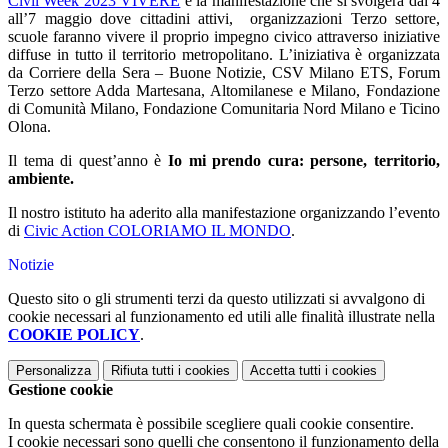
Civil Week 2023 VIVERE
è la manifestazione che si svolgerà dal 4
all’7 maggio dove cittadini attivi, organizzazioni Terzo settore,
scuole faranno vivere il proprio impegno civico attraverso iniziative
diffuse in tutto il territorio metropolitano. L’iniziativa è organizzata
da Corriere della Sera – Buone Notizie, CSV Milano ETS, Forum
Terzo settore Adda Martesana, Altomilanese e Milano, Fondazione
di Comunità Milano, Fondazione Comunitaria Nord Milano e Ticino
Olona.
Il tema di quest’anno è
Io mi prendo cura: persone, territorio,
ambiente.
Il nostro istituto ha aderito alla manifestazione organizzando l’evento
di
Civic Action COLORIAMO IL MONDO
.
Notizie
Questo sito o gli strumenti terzi da questo utilizzati si avvalgono di
cookie necessari al funzionamento ed utili alle finalità illustrate nella
COOKIE POLICY
.
Personalizza
Rifiuta tutti
i cookies
Accetta tutti
i cookies
Gestione cookie
In questa schermata è possibile scegliere quali cookie consentire.
I cookie necessari sono quelli che consentono il funzionamento della