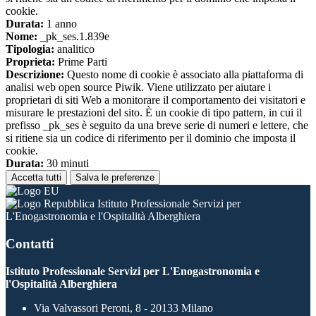
cookie.
Durata:
1 anno
Nome:
_pk_ses.1.839e
Tipologia:
analitico
Proprieta:
Prime Parti
Descrizione:
Questo nome di cookie è associato alla piattaforma di
analisi web open source Piwik. Viene utilizzato per aiutare i
proprietari di siti Web a monitorare il comportamento dei visitatori e
misurare le prestazioni del sito. È un cookie di tipo pattern, in cui il
prefisso _pk_ses è seguito da una breve serie di numeri e lettere, che
si ritiene sia un codice di riferimento per il dominio che imposta il
cookie.
Durata:
30 minuti
Accetta tutti
Salva le preferenze
Istituto Professionale Servizi per
L'Enogastronomia e l'Ospitalità Alberghiera
Contatti
Istituto Professionale Servizi per L'Enogastronomia e
l'Ospitalità Alberghiera
Via Valvassori Peroni, 8 - 20133 Milano