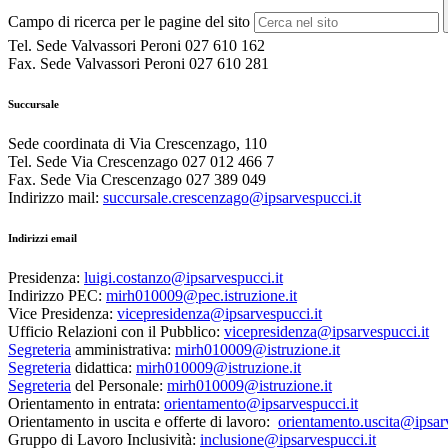
Campo di ricerca per le pagine del sito
Tel. Sede Valvassori Peroni 027 610 162
Fax. Sede Valvassori Peroni 027 610 281
Succursale
Sede coordinata di Via Crescenzago, 110
Tel. Sede Via Crescenzago 027 012 466 7
Fax. Sede Via Crescenzago 027 389 049
Indirizzo mail:
succursale.crescenzago@
ipsarvespucci.it
Indirizzi email
Presidenza:
luigi.costanzo@ipsarvespucci.
it
Indirizzo PEC:
mirh010009@pec.
istruzione.it
Vice Presidenza:
vicepresidenza@
ipsarvespucci.it
Ufficio Relazioni con il Pubblico:
vicepresidenza@
ipsarvespucci.it
Segreteria
amministrativa:
mirh010009@
istruzione.it
Segreteria
didattica:
mirh010009@
istruzione.it
Segreteria
del Personale:
mirh010009@
istruzione.it
Orientamento in entrata:
orientamento@
ipsarvespucci.it
Orientamento in uscita e offerte di lavoro:
orientamento.uscita@
ipsar
Gruppo di Lavoro Inclusività:
inclusione@
ipsarvespucci.it