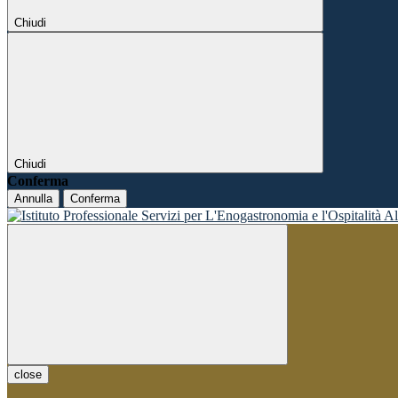
Chiudi
Chiudi
Conferma
Annulla
Conferma
close