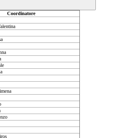
Coordinatore
alentina
sa
nna
a
le
ia
imena
o
a
enzo
iros