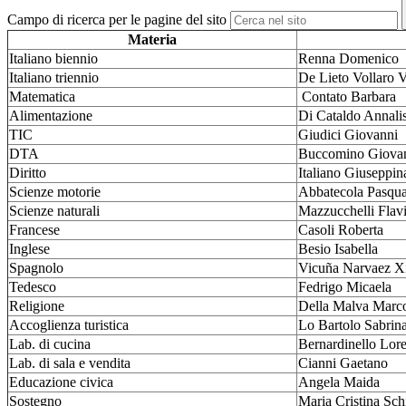
Campo di ricerca per le pagine del sito
Materia
Italiano biennio
Renna Domenico
Italiano triennio
De Lieto Vollaro V
Matematica
Contato Barbara
Alimentazione
Di Cataldo Annali
TIC
Giudici Giovanni
DTA
Buccomino Giova
Diritto
Italiano Giuseppin
Scienze motorie
Abbatecola Pasqua
Scienze naturali
Mazzucchelli Flav
Francese
Casoli Roberta
Inglese
Besio Isabella
Spagnolo
Vicuña Narvaez X
Tedesco
Fedrigo Micaela
Religione
Della Malva Marc
Accoglienza turistica
Lo Bartolo Sabrin
Lab. di cucina
Bernardinello Lor
Lab. di sala e vendita
Cianni Gaetano
Educazione civica
Angela Maida
Sostegno
Maria Cristina Sch