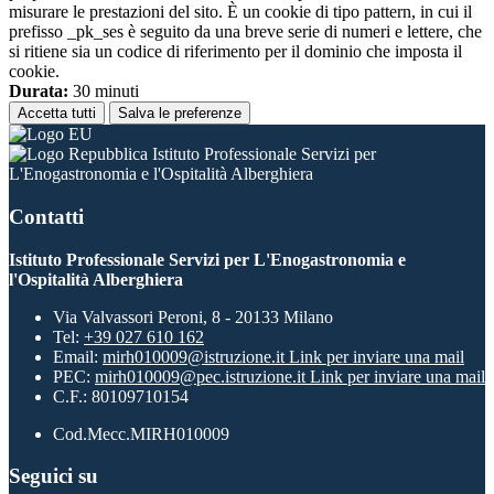
misurare le prestazioni del sito. È un cookie di tipo pattern, in cui il
prefisso _pk_ses è seguito da una breve serie di numeri e lettere, che
si ritiene sia un codice di riferimento per il dominio che imposta il
cookie.
Durata:
30 minuti
Accetta tutti
Salva le preferenze
Istituto Professionale Servizi per
L'Enogastronomia e l'Ospitalità Alberghiera
Contatti
Istituto Professionale Servizi per L'Enogastronomia e
l'Ospitalità Alberghiera
Via Valvassori Peroni, 8 - 20133 Milano
Tel:
+39 027 610 162
Email:
mirh010009@istruzione.it
Link per inviare una mail
PEC:
mirh010009@pec.istruzione.it
Link per inviare una mail
C.F.: 80109710154
Cod.Mecc.MIRH010009
Seguici su