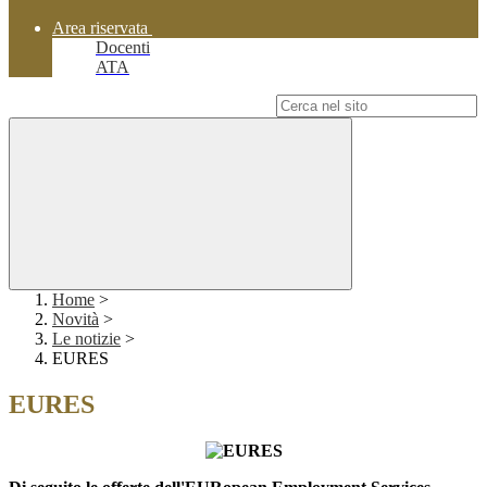
Area riservata
Docenti
ATA
Campo di ricerca per le pagine del sito
Home
>
Novità
>
Le notizie
>
EURES
EURES