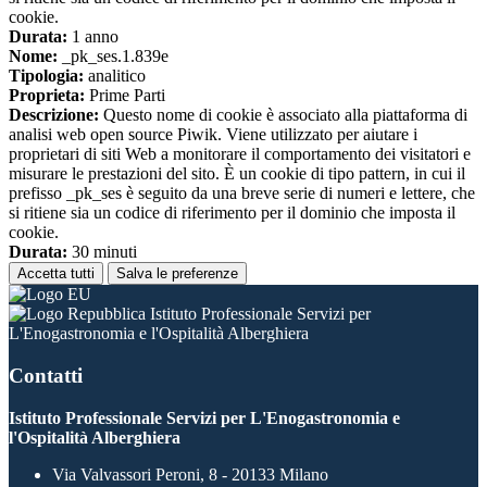
cookie.
Durata:
1 anno
Nome:
_pk_ses.1.839e
Tipologia:
analitico
Proprieta:
Prime Parti
Descrizione:
Questo nome di cookie è associato alla piattaforma di
analisi web open source Piwik. Viene utilizzato per aiutare i
proprietari di siti Web a monitorare il comportamento dei visitatori e
misurare le prestazioni del sito. È un cookie di tipo pattern, in cui il
prefisso _pk_ses è seguito da una breve serie di numeri e lettere, che
si ritiene sia un codice di riferimento per il dominio che imposta il
cookie.
Durata:
30 minuti
Accetta tutti
Salva le preferenze
Istituto Professionale Servizi per
L'Enogastronomia e l'Ospitalità Alberghiera
Contatti
Istituto Professionale Servizi per L'Enogastronomia e
l'Ospitalità Alberghiera
Via Valvassori Peroni, 8 - 20133 Milano