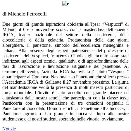
di Michele Petrocelli
Due giorni di grande ispirazioni dolciaria all’Ipsar “Vespucci” di
Milano, il 6 e 7 novembre scorsi, con la masterclass dell’azienda
IRCA, leader nazionale nel settore della pasticceria, della
cioccolateria e della gelateria. Protagonista della due giorni
alberghiera, il panettone, simbolo dell’eccellenza meneghina e
italiana. Alla presenza degli esperti patiessiers e del professore di
pasticceria del Vespucci, Vincenzo Cipolla, gli incontri sono stati
indirizzati agli aspetti tecnici, qualitativi e di approfondimento delle
fasi di lavorazione e lievitazione artigianale del panettone. Al
termine dell’evento, l’azienda IRCA ha invitato l’Istituto “Vespucci”
a partecipare al Concorso Nazionale su Panettone che si terrà presso
l’Accademia IRCA di Gallarate il 27 novembre prossimo. La giuria
del manifestazione vedrà la presenza di molti maestri pasticcieri di
fama mondiale. L’invito è stato accolto con grande piacere ed
entusiasmo dalla nostra scuola che parteciperà con la classe terza
Pasticceria con la presentazione di tre creazioni originali: il
Panettone al cioccolato Domori e fichi; il Panettone all’albicocca; il
Panettone agrumato. Un grande in bocca al lupo alle nostre
studentesse e ai nostri studenti sperando nella vittoria, ovviamente.
Notizie