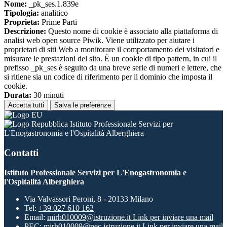
Nome:
_pk_ses.1.839e
Tipologia:
analitico
Proprieta:
Prime Parti
Descrizione:
Questo nome di cookie è associato alla piattaforma di
analisi web open source Piwik. Viene utilizzato per aiutare i
proprietari di siti Web a monitorare il comportamento dei visitatori e
misurare le prestazioni del sito. È un cookie di tipo pattern, in cui il
prefisso _pk_ses è seguito da una breve serie di numeri e lettere, che
si ritiene sia un codice di riferimento per il dominio che imposta il
cookie.
Durata:
30 minuti
Accetta tutti
Salva le preferenze
Istituto Professionale Servizi per
L'Enogastronomia e l'Ospitalità Alberghiera
Contatti
Istituto Professionale Servizi per L'Enogastronomia e
l'Ospitalità Alberghiera
Via Valvassori Peroni, 8 - 20133 Milano
Tel:
+39 027 610 162
Email:
mirh010009@istruzione.it
Link per inviare una mail
PEC:
mirh010009@pec.istruzione.it
Link per inviare una mail