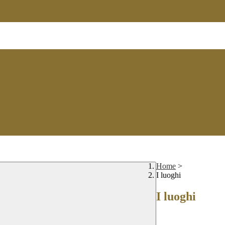
Home
>
I luoghi
I luoghi