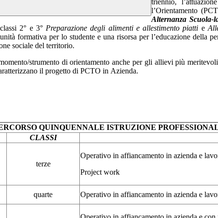
triennio,
l’attuazione
l’Orientamento
(PCT
Alternanza Scuola-
classi
2°
e
3°
Preparazione
degli
alimenti
e
allestimento
piatti
e
All
unità
formativa
per
lo
studente
e
una
risorsa
per
l’educazione
della
pe
one sociale del
territorio.
 momento/strumento di orientamento
anche per gli allievi più meritevol
aratterizzano il progetto di PCTO in
Azienda.
ERCORSO
QUINQUENNALE
ISTRUZIONE
PROFESSIONA
CLASSI
Operativo in affiancamento in azienda e lavor
terze
Project work
quarte
Operativo in affiancamento in azienda e lavor
Operativo in affiancamento in azienda e con u