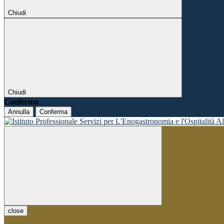
Chiudi
Chiudi
Conferma
Annulla
Conferma
close