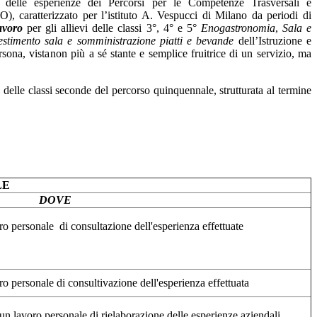
delle
esperienze
dei
Percorsi
per
le
Competenze
Trasversali
e
O),
caratterizzato per l’istituto A. Vespucci di Milano da
periodi di
lavoro
per gli allievi
delle classi 3°, 4° e 5°
Enogastronomia
,
Sala e
estimento
sala
e
somministrazione
piatti
e
bevande
dell’Istruzione
e
rsona,
vista
non più a sé stante e semplice fruitrice di un servizio, ma
i delle classi seconde del percorso quinquennale, strutturata al termine
LE
DOVE
o personale di consultazione dell'esperienza effettuate
o personale di consultivazione dell'esperienza effettuata
n lavoro personale di rielaborazione delle esperienze aziendali