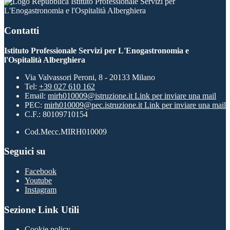
Istituto Professionale Servizi per
L'Enogastronomia e l'Ospitalità Alberghiera
Contatti
Istituto Professionale Servizi per L'Enogastronomia e
l'Ospitalità Alberghiera
Via Valvassori Peroni, 8 - 20133 Milano
Tel:
+39 027 610 162
Email:
mirh010009@istruzione.it
Link per inviare una mail
PEC:
mirh010009@pec.istruzione.it
Link per inviare una mail
C.F.: 80109710154
Cod.Mecc.MIRH010009
Seguici su
Facebook
Youtube
Instagram
Sezione Link Utili
Cookie policy