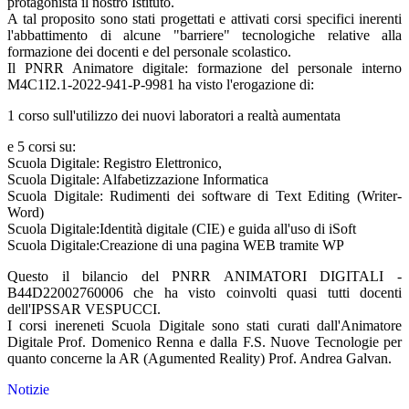
protagonista il nostro Istituto.
A tal proposito sono stati progettati e attivati corsi specifici inerenti
l'abbattimento di alcune "barriere" tecnologiche relative alla
formazione dei docenti e del personale scolastico.
Il PNRR Animatore digitale: formazione del personale interno
M4C1I2.1-2022-941-P-9981 ha visto l'erogazione di:
1 corso sull'utilizzo dei nuovi laboratori a realtà aumentata
e 5 corsi su:
Scuola Digitale: Registro Elettronico,
Scuola Digitale: Alfabetizzazione Informatica
Scuola Digitale: Rudimenti dei software di Text Editing (Writer-
Word)
Scuola Digitale:Identità digitale (CIE) e guida all'uso di iSoft
Scuola Digitale:Creazione di una pagina WEB tramite WP
Questo il bilancio del PNRR ANIMATORI DIGITALI -
B44D22002760006 che ha visto coinvolti quasi tutti docenti
dell'IPSSAR VESPUCCI.
I corsi inereneti Scuola Digitale sono stati curati dall'Animatore
Digitale Prof. Domenico Renna e dalla F.S. Nuove Tecnologie per
quanto concerne la AR (Agumented Reality) Prof. Andrea Galvan.
Notizie