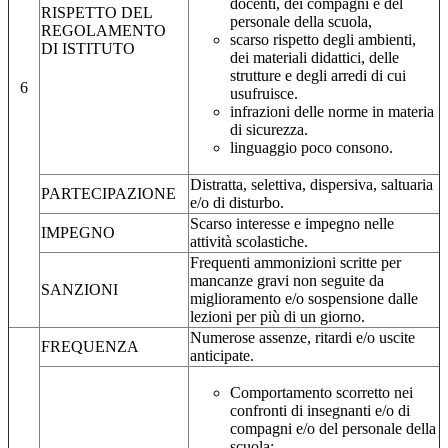
docenti, dei compagni e del
RISPETTO DEL
personale della scuola,
REGOLAMENTO
scarso rispetto degli ambienti,
DI ISTITUTO
dei materiali didattici, delle
strutture e degli arredi di cui
6
usufruisce.
infrazioni delle norme in materia
di sicurezza.
linguaggio poco consono.
Distratta, selettiva, dispersiva, saltuaria
PARTECIPAZIONE
e/o di disturbo.
Scarso interesse e impegno nelle
IMPEGNO
attività scolastiche.
Frequenti ammonizioni scritte per
mancanze gravi non seguite da
SANZIONI
miglioramento e/o sospensione dalle
lezioni per più di un giorno.
Numerose assenze, ritardi e/o uscite
FREQUENZA
anticipate.
Comportamento scorretto nei
confronti di insegnanti e/o di
compagni e/o del personale della
scuola;