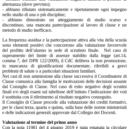
alternanza (dove previsto);
- abbiano rifiutato sistematicamente e ripetutamente ogni impegno
nello studio di una o più discipline;
- abbiano dimostrato un atteggiamento di studio scarso e
discontinuo, una mancata partecipazione al lavoro di classe e un
metodo di studio inefficace.
La frequenza assidua e la partecipazione attiva alla vita della scuola
sono elementi positivi che concorrono alla valutazione favorevole
del profitto dell’alunno in sede di scrutinio finale. Nel caso di
superamento del limite di assenze stabilito dalla legge (art.14,
comma 7, del DPR 122/2009), il CdC delibera la non promozione,
in mancanza di giustificazioni documentate, riferibili a gravi
problemi di salute o a particolari situazioni familiari.
Nei casi di non ammissione alla classe successiva il Coordinatore di
Classe comunica alla famiglia le motivazioni delle decisioni assunte
dal Consiglio di Classe. Nel caso di esito negativo degli scrutini
finali e/o degli esami sul tabellone dell’istituto l’indicazione dei voti
è sostituita con il riferimento al risultato negativo conseguito.
Il Consiglio di Classe procede alla valutazione dei crediti formativi,
per le classi terza, quarta e quinta, sulla base delle norme ministeriali
e delle indicazioni generali approvate dal Collegio dei Docenti.
Valutazione al termine del primo anno
Con la nota 11981 del 4 giugno 2019 è stata emanata la circolare