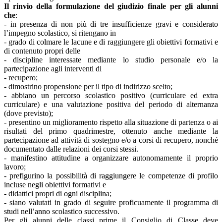
Il rinvio della formulazione del giudizio finale per gli alunni
che
:
- in presenza di non più di tre insufficienze gravi e considerato
l’impegno scolastico, si ritengano in
- grado di colmare le lacune e di raggiungere gli obiettivi formativi e
di contenuto propri delle
- discipline interessate mediante lo studio personale e/o la
partecipazione agli interventi di
- recupero;
- dimostrino propensione per il tipo di indirizzo scelto;
- abbiano un percorso scolastico positivo (curriculare ed extra
curriculare) e una valutazione positiva del periodo di alternanza
(dove previsto);
- presentino un miglioramento rispetto alla situazione di partenza o ai
risultati del primo quadrimestre, ottenuto anche mediante la
partecipazione ad attività di sostegno e/o a corsi di recupero, nonché
documentato dalle relazioni dei corsi stessi.
- manifestino attitudine a organizzare autonomamente il proprio
lavoro;
- prefigurino la possibilità di raggiungere le competenze di profilo
incluse negli obiettivi formativi e
- didattici propri di ogni disciplina;
- siano valutati in grado di seguire proficuamente il programma di
studi nell’anno scolastico successivo.
Per gli alunni delle classi prime il Consiglio di Classe deve