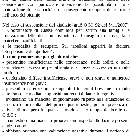
considerare con particolare attenzione la possibilità di una
maturazione delle capacità e un conseguente recupero delle lacune
nell’arco del biennio.
Nel caso di sospensione del giudizio (art.6 O.M. 92 del 5/11/2007),
il Coordinatore di Classe comunica per iscritto alla famiglia le
motivazioni delle decisioni assunte dal Consiglio di classe, la/le
materia/e insufficienti
e le modalità di recupero. Sui tabelloni apparirà la dicitura
“Sospensione del giudizio”.
La non promozione per gli alunni che
:
- presentino insufficienze nelle conoscenze, nelle abilità e nelle
competenze necessarie per affrontare la classe successiva in modo
proficuo;
- evidenzino diffuse insufficienze gravi e non gravi o numerose
insufficienze non gravi;
- presentino carenze non recuperabili in tempi brevi né in modo
autonomo, né mediante appositi interventi didattici integrativi;
- evidenzino un mancato miglioramento rispetto alla situazione di
partenza o ai risultati del primo quadrimestre, pur in presenza di
attività di recupero in qualsiasi modo a suo tempo deliberate dal
C.d.C.;
- manifestino una mancata progressione rispetto alle lacune presenti
a inizio anno;
- abbiano ottenuto una valutazione negativa durante il periodo di