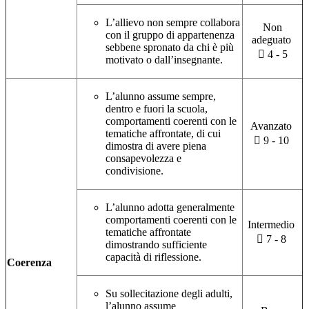
L’allievo non sempre collabora
Non
con il gruppo di appartenenza
adeguato
sebbene spronato da chi è più
 4 - 5
motivato o dall’insegnante.
L’alunno assume sempre,
dentro e fuori la scuola,
comportamenti coerenti con le
Avanzato
tematiche affrontate, di cui
 9 - 10
dimostra di avere piena
consapevolezza e
condivisione.
L’alunno adotta generalmente
comportamenti coerenti con le
Intermedio
tematiche affrontate
 7 - 8
dimostrando sufficiente
capacità di riflessione.
Coerenza
Su sollecitazione degli adulti,
l’alunno assume