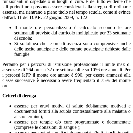
funzionanti in ospedale o in luoghi di cura. È del tutto evidente che
tali periodi non possono essere considerati alla stregua di ordinarie
assenze, ma rientrano a pieno titolo nel tempo scuola, come si evince
dall'art. 11 del D.P.R. 22 giugno 2009, n. 122”.
Il monte ore personalizzato è calcolato secondo le ore
settimanali previste dal curricolo moltiplicato per 33 settimane
di scuola;
Si sottolinea che le ore di assenza sono comprensive anche
delle uscite anticipate e delle entrate posticipate richieste dalle
famiglie.
Pertanto per i percorsi di istruzione professionale il limite max di
assenze è di 264 ore su 32 ore settimanali e su 1056 ore annuali. Per
i percorsi IeFP il monte ore annuo è 990, per essere ammessi alla
classe successive è necessario avere frequentato il 75% del monte
ore.
Criteri di deroga
assenze per gravi motivi di salute debitamente motivati e
documentati forniti alla scuola contestualmente alla malattia o
al suo termine);
assenze per terapie e/o cure programmate e documentate
(comprese le donazioni di sangue );
assenze per motivi familiari documentati (lutti, trasferimenti,