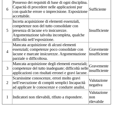
Possesso dei requisiti di base di ogni disciplina.
Capacità di procedere nelle applicazioni pur
6
Sufficiente
con qualche errore o imprecisione. Esposizione
accettabile.
Incerta acquisizione di elementi essenziali,
competenze non del tutto consolidate con
5
presenza di lacune e/o insicurezze.
Insufficiente
Argomentazione talvolta incompleta, qualche
difficoltà nell’esposizione.
Mancata acquisizione di alcuni elementi
essenziali; competenze poco consolidate con
Gravemente
4
lacune e marcate insicurezze. Argomentazione
insufficiente
parziale o difficoltosa.
Mancata acquisizione degli elementi essenziali;
Gravemente
3
competenze del tutto inadeguate; difficoltà nelle
insufficiente
applicazioni con risultati erronei e gravi lacune.
Scarsissime conoscenze, errori molto gravi
Valutazione
2
nell’esecuzione di compiti semplici Incapacità
negativa
ad applicare le conoscenze e condurre analisi.
Valutazione
1
Indicatori non rilevabili, rifiuto a rispondere.
non
rilevabile