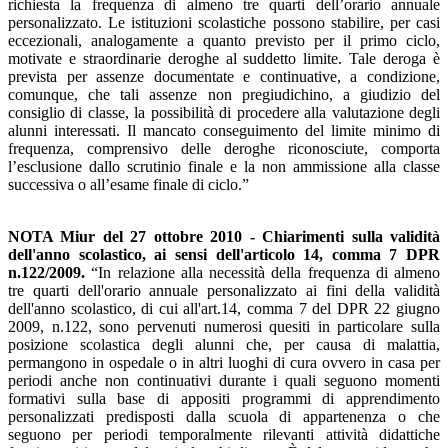
richiesta la frequenza di almeno tre quarti dell’orario annuale
personalizzato. Le istituzioni scolastiche possono stabilire, per casi
eccezionali, analogamente a quanto previsto per il primo ciclo,
motivate e straordinarie deroghe al suddetto limite. Tale deroga è
prevista per assenze documentate e continuative, a condizione,
comunque, che tali assenze non pregiudichino, a giudizio del
consiglio di classe, la possibilità di procedere alla valutazione degli
alunni interessati. Il mancato conseguimento del limite minimo di
frequenza, comprensivo delle deroghe riconosciute, comporta
l’esclusione dallo scrutinio finale e la non ammissione alla classe
successiva o all’esame finale di ciclo.”
NOTA Miur del 27 ottobre 2010 - Chiarimenti sulla validità
dell'anno scolastico, ai sensi
dell'articolo 14, comma 7 DPR
n.122/2009
.
“In relazione alla necessità della frequenza di almeno
tre quarti dell'orario annuale personalizzato ai fini della validità
dell'anno scolastico, di cui all'art.14, comma 7 del DPR 22 giugno
2009, n.122, sono pervenuti numerosi quesiti in particolare sulla
posizione scolastica degli alunni che, per causa di malattia,
permangono in ospedale o in altri luoghi di cura ovvero in casa per
periodi anche non continuativi durante i quali seguono momenti
formativi sulla base di appositi programmi di apprendimento
personalizzati predisposti dalla scuola di appartenenza o che
seguono per periodi temporalmente rilevanti attività didattiche