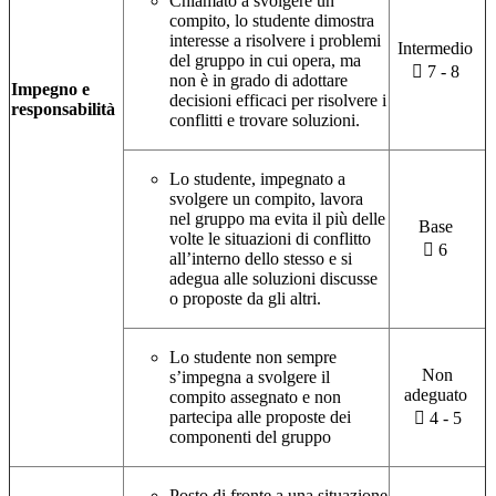
Chiamato a svolgere un
compito, lo studente dimostra
interesse a risolvere i problemi
Intermedio
del gruppo in cui opera, ma
 7 - 8
non è in grado di adottare
Impegno e
decisioni efficaci per risolvere i
responsabilità
conflitti e trovare soluzioni.
Lo studente, impegnato a
svolgere un compito, lavora
nel gruppo ma evita il più delle
Base
volte le situazioni di conflitto
 6
all’interno dello stesso e si
adegua alle soluzioni discusse
o proposte da gli altri.
Lo studente non sempre
Non
s’impegna a svolgere il
adeguato
compito assegnato e non
partecipa alle proposte dei
 4 - 5
componenti del gruppo
Posto di fronte a una situazione