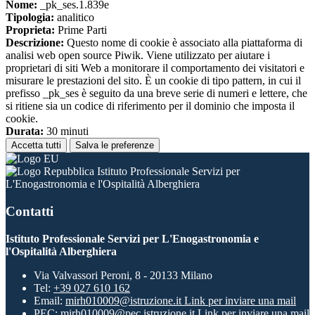
Nome:
_pk_ses.1.839e
Tipologia:
analitico
Proprieta:
Prime Parti
Descrizione:
Questo nome di cookie è associato alla piattaforma di
analisi web open source Piwik. Viene utilizzato per aiutare i
proprietari di siti Web a monitorare il comportamento dei visitatori e
misurare le prestazioni del sito. È un cookie di tipo pattern, in cui il
prefisso _pk_ses è seguito da una breve serie di numeri e lettere, che
si ritiene sia un codice di riferimento per il dominio che imposta il
cookie.
Durata:
30 minuti
Accetta tutti
Salva le preferenze
Istituto Professionale Servizi per
L'Enogastronomia e l'Ospitalità Alberghiera
Contatti
Istituto Professionale Servizi per L'Enogastronomia e
l'Ospitalità Alberghiera
Via Valvassori Peroni, 8 - 20133 Milano
Tel:
+39 027 610 162
Email:
mirh010009@istruzione.it
Link per inviare una mail
PEC:
mirh010009@pec.istruzione.it
Link per inviare una mail