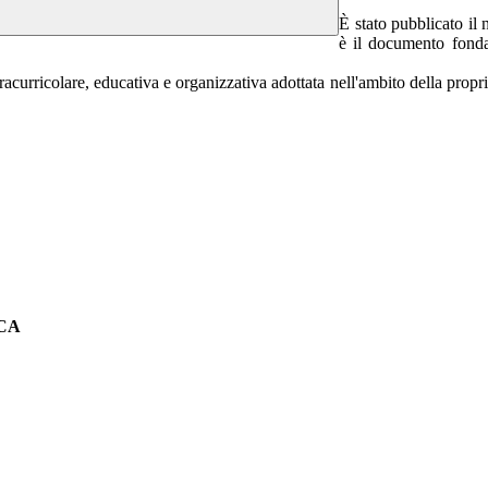
È stato pubblicato i
è il documento fondam
tracurricolare, educativa e organizzativa adottata nell'ambito della prop
CA