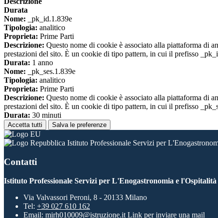
Descrizione
Durata
Nome:
_pk_id.1.839e
Tipologia:
analitico
Proprieta:
Prime Parti
Descrizione:
Questo nome di cookie è associato alla piattaforma di ana
prestazioni del sito. È un cookie di tipo pattern, in cui il prefisso _pk
Durata:
1 anno
Nome:
_pk_ses.1.839e
Tipologia:
analitico
Proprieta:
Prime Parti
Descrizione:
Questo nome di cookie è associato alla piattaforma di ana
prestazioni del sito. È un cookie di tipo pattern, in cui il prefisso _pk
Durata:
30 minuti
Accetta tutti
Salva le preferenze
Istituto Professionale Servizi per L'Enogastronomi
Contatti
Istituto Professionale Servizi per L'Enogastronomia e l'Ospitalit
Via Valvassori Peroni, 8 - 20133 Milano
Tel:
+39 027 610 162
Email:
mirh010009@istruzione.it
Link per inviare una mail