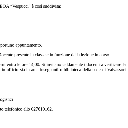
SEOA “Vespucci” è così suddivisa:
 opportuno appuntamento.
 Docente presente in classe e in funzione della lezione in corso.
rni entro le ore 14,00. Si invitano caldamente i docenti a verificare la
n ufficio sia in aula insegnanti o biblioteca della sede di Valvassori
ogistici
ento telefonico allo 027610162.