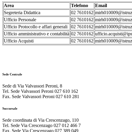
Area
Telefono
Email
Segreteria Didattica
02 7610162
mirh010009@istruzi
Ufficio Personale
02 7610162
mirh010009@istruzi
Ufficio Protocollo e affari generali
02 7610162
mirh010009@istruzi
Ufficio amministrativo e contabilità
02 7610162
ufficio.acquisti@ips
Ufficio Acquisti
02 7610162
mirh010009@istruzi
Sede Centrale
Sede di Via Valvassori Peroni, 8
Tel. Sede Valvassori Peroni 027 610 162
Fax. Sede Valvassori Peroni 027 610 281
Succursale
Sede coordinata di Via Crescenzago, 110
Tel. Sede Via Crescenzago 027 012 466 7
Fax. Sede Via Crescenzago 027 389 049