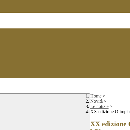
Home
>
Novità
>
Le notizie
>
XX edizione Olimpiade
XX edizione O