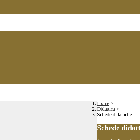
Home
>
Didattica
>
Schede didattiche
Schede didat