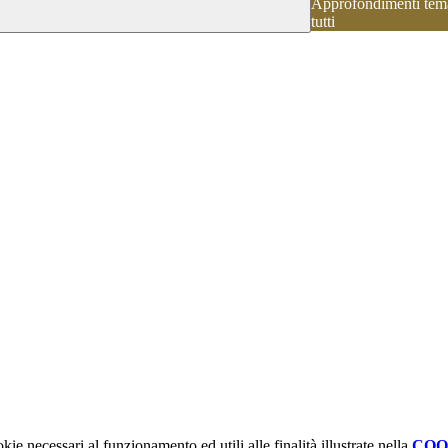
Approfondimenti temati
tutti
kie necessari al funzionamento ed utili alle finalità illustrate nella
COO