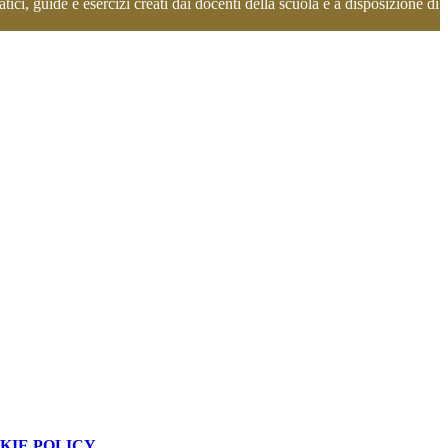
ci, guide e esercizi creati dai docenti della scuola e a disposizione di
KIE POLICY
.