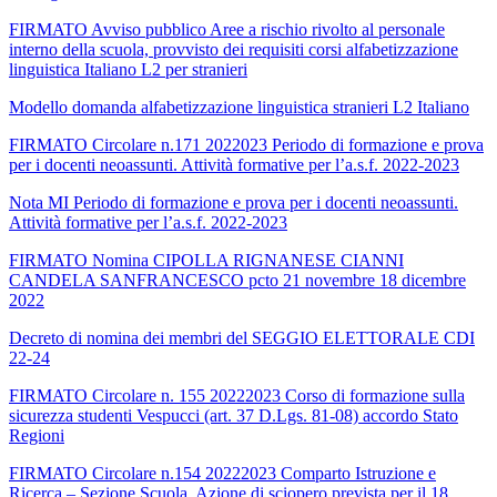
FIRMATO Avviso pubblico Aree a rischio rivolto al personale
interno della scuola, provvisto dei requisiti corsi alfabetizzazione
linguistica Italiano L2 per stranieri
Modello domanda alfabetizzazione linguistica stranieri L2 Italiano
FIRMATO Circolare n.171 2022023 Periodo di formazione e prova
per i docenti neoassunti. Attività formative per l’a.s.f. 2022-2023
Nota MI Periodo di formazione e prova per i docenti neoassunti.
Attività formative per l’a.s.f. 2022-2023
FIRMATO Nomina CIPOLLA RIGNANESE CIANNI
CANDELA SANFRANCESCO pcto 21 novembre 18 dicembre
2022
Decreto di nomina dei membri del SEGGIO ELETTORALE CDI
22-24
FIRMATO Circolare n. 155 20222023 Corso di formazione sulla
sicurezza studenti Vespucci (art. 37 D.Lgs. 81-08) accordo Stato
Regioni
FIRMATO Circolare n.154 20222023 Comparto Istruzione e
Ricerca – Sezione Scuola. Azione di sciopero prevista per il 18