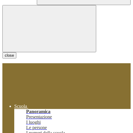
close
Scuola
Panoramica
Presentazione
I luoghi
Le persone
I numeri della scuola