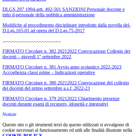
DLGS 297 1994-artt. 492-501 SANZIONI Personale docente e
tutto il-personale della pubblica amministrazione
Modifiche al procedimento disciplinare introdotte dalla novella del-
D.Lgs.165-01 ad opera del D.Lgs.75-2017
.-.-.-.-.-.-.-.-.-.-.-.-.-.-.-.-.-.-.-.-.-.
FIRMATO Circolare n. 382 20212022 Convocazione Collegio dei
docenti – giovedì 1° settembre 2022
FIRMATO Circolare n. 381 Avvio anno scolastico 2022-2023
Accoglienza classi prime – Indicazioni operative
FIRMATO Circolare n. 380 20212022 Convocazione del collegio
dei docenti del primo settembre a.s.f. 2022-23
FIRMATO Circolare n. 379 20212022 Chiarimento presenze
docenti durante esami di recupero, idoneità e integrativi
Notizie
Questo sito o gli strumenti terzi da questo utilizzati si avvalgono di
cookie necessari al funzionamento ed utili alle finalità illustrate nella
COOKIE POLICY
.