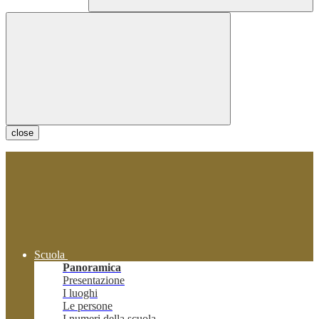
close
Scuola
Panoramica
Presentazione
I luoghi
Le persone
I numeri della scuola