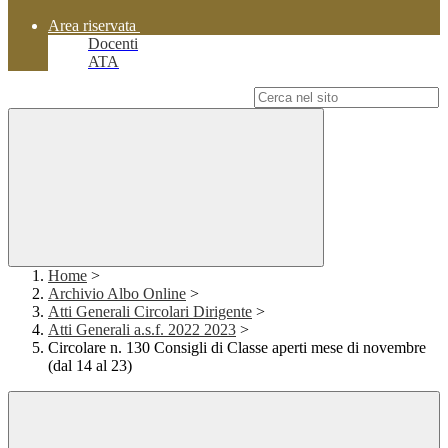
Area riservata
Docenti
ATA
Campo di ricerca per le pagine del sito
Home
>
Archivio Albo Online
>
Atti Generali Circolari Dirigente
>
Atti Generali a.s.f. 2022 2023
>
Circolare n. 130 Consigli di Classe aperti mese di novembre
(dal 14 al 23)