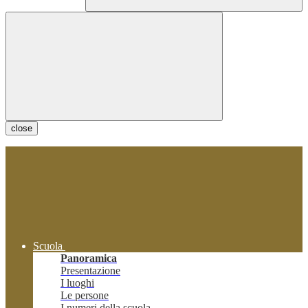
close
Scuola
Panoramica
Presentazione
I luoghi
Le persone
I numeri della scuola