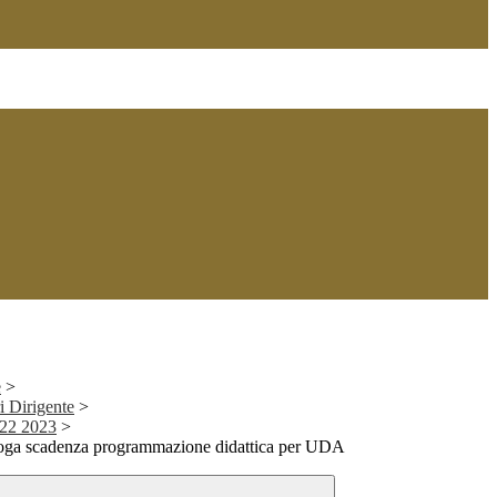
e
>
i Dirigente
>
2022 2023
>
roga scadenza programmazione didattica per UDA