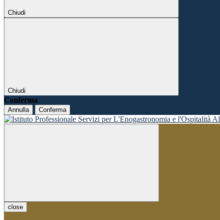
Chiudi
Chiudi
Conferma
Annulla
Conferma
close