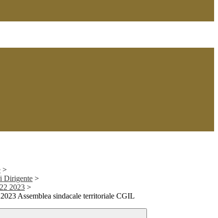
e
>
i Dirigente
>
2022 2023
>
22023 Assemblea sindacale territoriale CGIL