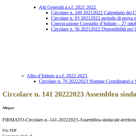
Atti Generali a.s.f. 2021 2022
Circolare n. 249 20212022 Calendario dei Con
Circolare n. 93 20212022 periodo di prova e
Convocazione Consiglio d’Istituto – 27 otto
Circolare n. 56 20212022 Disponibilità per l
Albo d’Istituto a.s.f. 2022-2023
Circolare n. 70 20222023 Nomine Coordinatori e S
Circolare n. 141 20222023 Assemblea sinda
Allegati
FIRMATO-Circolare-n.-141-20222023-Assemblea-sindacale-territori
File PDF
Contatore click: 6