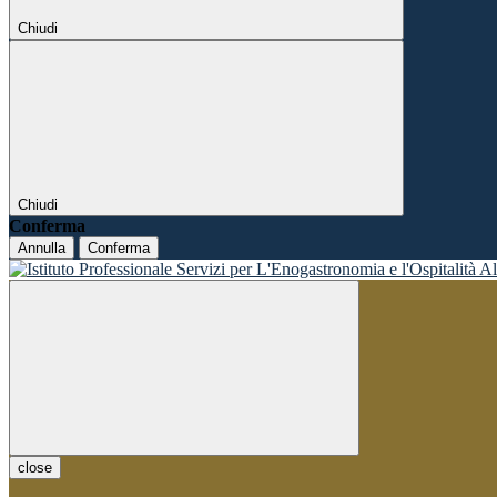
Chiudi
Chiudi
Conferma
Annulla
Conferma
close