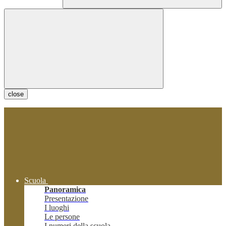
close
Scuola
Panoramica
Presentazione
I luoghi
Le persone
I numeri della scuola