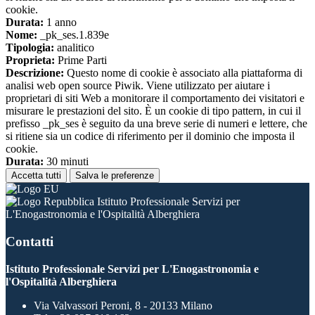
cookie.
Durata:
1 anno
Nome:
_pk_ses.1.839e
Tipologia:
analitico
Proprieta:
Prime Parti
Descrizione:
Questo nome di cookie è associato alla piattaforma di
analisi web open source Piwik. Viene utilizzato per aiutare i
proprietari di siti Web a monitorare il comportamento dei visitatori e
misurare le prestazioni del sito. È un cookie di tipo pattern, in cui il
prefisso _pk_ses è seguito da una breve serie di numeri e lettere, che
si ritiene sia un codice di riferimento per il dominio che imposta il
cookie.
Durata:
30 minuti
Accetta tutti
Salva le preferenze
Istituto Professionale Servizi per
L'Enogastronomia e l'Ospitalità Alberghiera
Contatti
Istituto Professionale Servizi per L'Enogastronomia e
l'Ospitalità Alberghiera
Via Valvassori Peroni, 8 - 20133 Milano