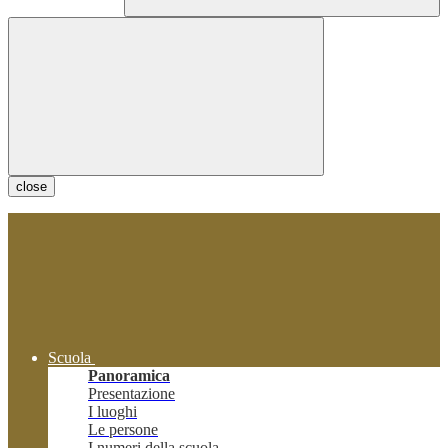
close
Scuola
Panoramica
Presentazione
I luoghi
Le persone
I numeri della scuola