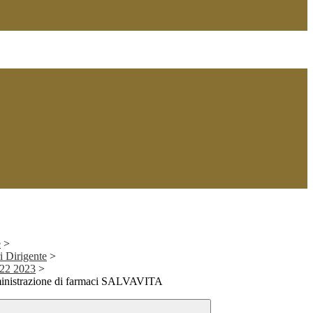
e
>
i Dirigente
>
2022 2023
>
ministrazione di farmaci SALVAVITA