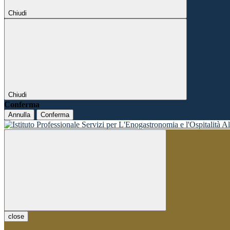
Chiudi
Chiudi
Conferma
Annulla
Conferma
close