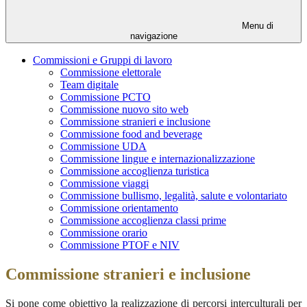
Menu di
navigazione
Commissioni e Gruppi di lavoro
Commissione elettorale
Team digitale
Commissione PCTO
Commissione nuovo sito web
Commissione stranieri e inclusione
Commissione food and beverage
Commissione UDA
Commissione lingue e internazionalizzazione
Commissione accoglienza turistica
Commissione viaggi
Commissione bullismo, legalità, salute e volontariato
Commissione orientamento
Commissione accoglienza classi prime
Commissione orario
Commissione PTOF e NIV
Commissione stranieri e inclusione
Si pone come obiettivo la realizzazione di percorsi interculturali per