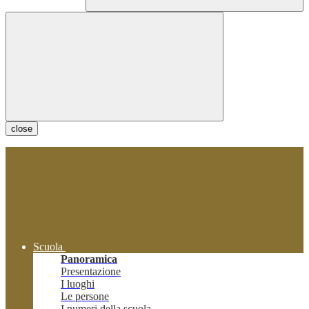
close
Scuola
Panoramica
Presentazione
I luoghi
Le persone
I numeri della scuola