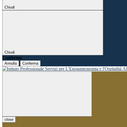
Chiudi
Chiudi
Conferma
Annulla
Conferma
close