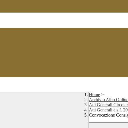
Home
>
Archivio Albo Onlin
Atti Generali Circolar
Atti Generali a.s.f. 
Convocazione Consigl