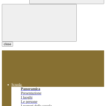
close
Scuola
Panoramica
Presentazione
I luoghi
Le persone
I numeri della scuola