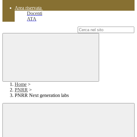
Area riservata
Docenti
ATA
Campo di ricerca per le pagine del sito
Home
>
PNRR
>
PNRR Next generation labs