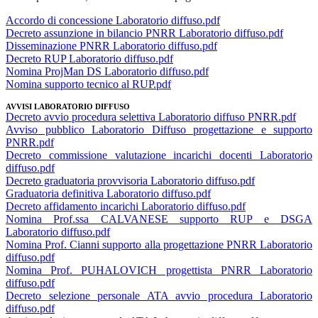
Accordo di concessione Laboratorio diffuso.pdf
Decreto assunzione in bilancio PNRR Laboratorio diffuso.pdf
Disseminazione PNRR Laboratorio diffuso.pdf
Decreto RUP Laboratorio diffuso.pdf
Nomina ProjMan DS Laboratorio diffuso.pdf
Nomina supporto tecnico al RUP.pdf
AVVISI LABORATORIO DIFFUSO
Decreto avvio procedura selettiva Laboratorio diffuso PNRR.pdf
Avviso pubblico Laboratorio Diffuso progettazione e supporto
PNRR.pdf
Decreto commissione valutazione incarichi docenti Laboratorio
diffuso.pdf
Decreto graduatoria provvisoria Laboratorio diffuso.pdf
Graduatoria definitiva Laboratorio diffuso.pdf
Decreto affidamento incarichi Laboratorio diffuso.pdf
Nomina Prof.ssa CALVANESE supporto RUP e DSGA
Laboratorio diffuso.pdf
Nomina Prof. Cianni supporto alla progettazione PNRR Laboratorio
diffuso.pdf
Nomina Prof. PUHALOVICH progettista PNRR Laboratorio
diffuso.pdf
Decreto selezione personale ATA avvio procedura Laboratorio
diffuso.pdf