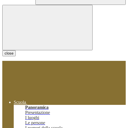
close
Scuola
Panoramica
Presentazione
I luoghi
Le persone
I numeri della scuola