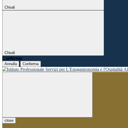
Chiudi
Chiudi
Conferma
Annulla
Conferma
close