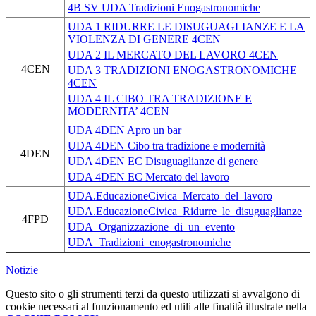
4B SV UDA Tradizioni Enogastronomiche
UDA 1 RIDURRE LE DISUGUAGLIANZE E LA
VIOLENZA DI GENERE 4CEN
UDA 2 IL MERCATO DEL LAVORO 4CEN
4CEN
UDA 3 TRADIZIONI ENOGASTRONOMICHE
4CEN
UDA 4 IL CIBO TRA TRADIZIONE E
MODERNITA’ 4CEN
UDA 4DEN Apro un bar
UDA 4DEN Cibo tra tradizione e modernità
4DEN
UDA 4DEN EC Disuguaglianze di genere
UDA 4DEN EC Mercato del lavoro
UDA.EducazioneCivica_Mercato_del_lavoro
UDA.EducazioneCivica_Ridurre_le_disuguaglianze
4FPD
UDA_Organizzazione_di_un_evento
UDA_Tradizioni_enogastronomiche
Notizie
Questo sito o gli strumenti terzi da questo utilizzati si avvalgono di
cookie necessari al funzionamento ed utili alle finalità illustrate nella