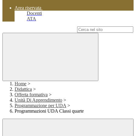
Area riservata
Docenti
ATA
Campo di ricerca per le pagine del sito
Home
>
Didattica
>
Offerta formativa
>
Unità Di Apprendimento
>
Programmazione per UDA
>
Programmazioni UDA Classi quarte