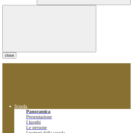
close
Scuola
Panoramica
Presentazione
I luoghi
Le persone
I numeri della scuola