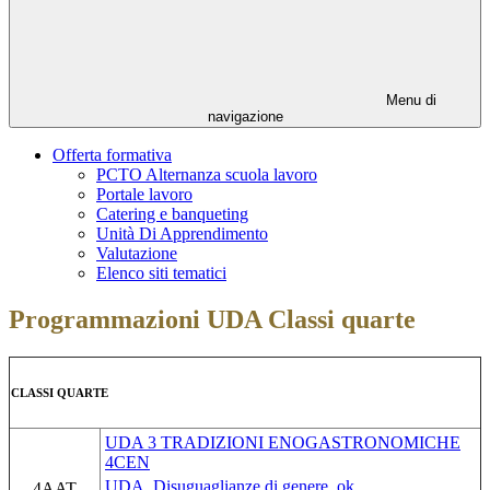
Menu di
navigazione
Offerta formativa
PCTO Alternanza scuola lavoro
Portale lavoro
Catering e banqueting
Unità Di Apprendimento
Valutazione
Elenco siti tematici
Programmazioni UDA Classi quarte
CLASSI QUARTE
UDA 3 TRADIZIONI ENOGASTRONOMICHE
4CEN
UDA_Disuguaglianze di genere_ok
4AAT