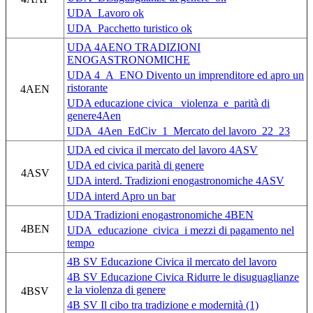
UDA_Lavoro ok
UDA_Pacchetto turistico ok
UDA 4AENO TRADIZIONI
ENOGASTRONOMICHE
UDA 4_A_ENO Divento un imprenditore ed apro un
ristorante
4AEN
UDA educazione civica _violenza_e_parità di
genere4Aen
UDA_4Aen_EdCiv_1_Mercato del lavoro_22_23
UDA ed civica il mercato del lavoro 4ASV
UDA ed civica parità di genere
4ASV
UDA interd. Tradizioni enogastronomiche 4ASV
UDA interd Apro un bar
UDA Tradizioni enogastronomiche 4BEN
4BEN
UDA_educazione_civica_i mezzi di pagamento nel
tempo
4B SV Educazione Civica il mercato del lavoro
4B SV Educazione Civica Ridurre le disuguaglianze
e la violenza di genere
4BSV
4B SV Il cibo tra tradizione e modernità (1)