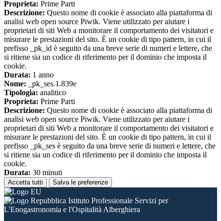
Proprieta:
Prime Parti
Descrizione:
Questo nome di cookie è associato alla piattaforma di
analisi web open source Piwik. Viene utilizzato per aiutare i
proprietari di siti Web a monitorare il comportamento dei visitatori e
misurare le prestazioni del sito. È un cookie di tipo pattern, in cui il
prefisso _pk_id è seguito da una breve serie di numeri e lettere, che
si ritiene sia un codice di riferimento per il dominio che imposta il
cookie.
Durata:
1 anno
Nome:
_pk_ses.1.839e
Tipologia:
analitico
Proprieta:
Prime Parti
Descrizione:
Questo nome di cookie è associato alla piattaforma di
analisi web open source Piwik. Viene utilizzato per aiutare i
proprietari di siti Web a monitorare il comportamento dei visitatori e
misurare le prestazioni del sito. È un cookie di tipo pattern, in cui il
prefisso _pk_ses è seguito da una breve serie di numeri e lettere, che
si ritiene sia un codice di riferimento per il dominio che imposta il
cookie.
Durata:
30 minuti
Accetta tutti
Salva le preferenze
Istituto Professionale Servizi per
L'Enogastronomia e l'Ospitalità Alberghiera