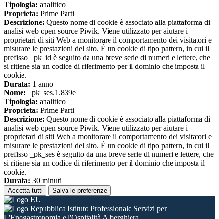
Tipologia:
analitico
Proprieta:
Prime Parti
Descrizione:
Questo nome di cookie è associato alla piattaforma di
analisi web open source Piwik. Viene utilizzato per aiutare i
proprietari di siti Web a monitorare il comportamento dei visitatori e
misurare le prestazioni del sito. È un cookie di tipo pattern, in cui il
prefisso _pk_id è seguito da una breve serie di numeri e lettere, che
si ritiene sia un codice di riferimento per il dominio che imposta il
cookie.
Durata:
1 anno
Nome:
_pk_ses.1.839e
Tipologia:
analitico
Proprieta:
Prime Parti
Descrizione:
Questo nome di cookie è associato alla piattaforma di
analisi web open source Piwik. Viene utilizzato per aiutare i
proprietari di siti Web a monitorare il comportamento dei visitatori e
misurare le prestazioni del sito. È un cookie di tipo pattern, in cui il
prefisso _pk_ses è seguito da una breve serie di numeri e lettere, che
si ritiene sia un codice di riferimento per il dominio che imposta il
cookie.
Durata:
30 minuti
Accetta tutti
Salva le preferenze
Istituto Professionale Servizi per
L'Enogastronomia e l'Ospitalità Alberghiera