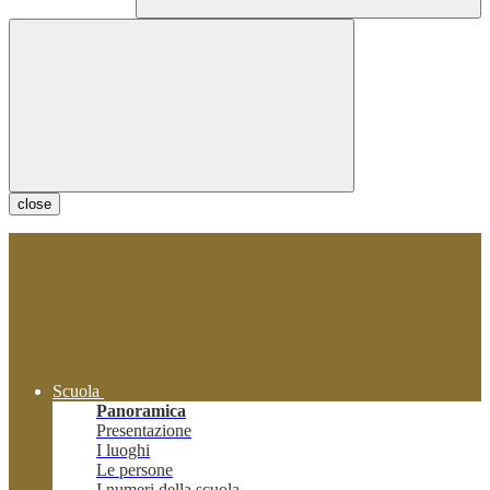
close
Scuola
Panoramica
Presentazione
I luoghi
Le persone
I numeri della scuola