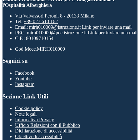
l'Ospitalità Alberghiera
Via Valvassori Peroni, 8 - 20133 Milano
Tel:
+39 027 610 162
Email:
mirh010009@istruzione.it
Link per inviare una mail
PEC:
mirh010009@pec.istruzione.it
Link per inviare una mail
C.F.: 80109710154
Cod.Mecc.MIRH010009
Seguici su
Facebook
Youtube
Instagram
Sezione Link Utili
Cookie policy
Note legali
Informativa Privacy
Ufficio Relazioni con il Pubblico
Dichiarazione di accessibilità
Obiettivi di accessibilità