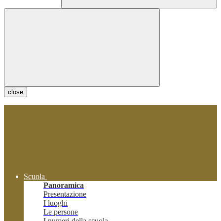
close
Scuola
Panoramica
Presentazione
I luoghi
Le persone
I numeri della scuola