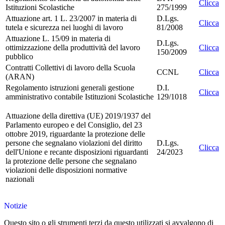
Clicca
Istituzioni Scolastiche
275/1999
Attuazione art. 1 L. 23/2007 in materia di
D.Lgs.
Clicca
tutela e sicurezza nei luoghi di lavoro
81/2008
Attuazione L. 15/09 in materia di
D.Lgs.
ottimizzazione della produttività del lavoro
Clicca
150/2009
pubblico
Contratti Collettivi di lavoro della Scuola
CCNL
Clicca
(ARAN)
Regolamento istruzioni generali gestione
D.I.
Clicca
amministrativo contabile Istituzioni Scolastiche
129/1018
Attuazione della direttiva (UE) 2019/1937 del
Parlamento europeo e del Consiglio, del 23
ottobre 2019, riguardante la protezione delle
persone che segnalano violazioni del diritto
D.Lgs.
Clicca
dell'Unione e recante disposizioni riguardanti
24/2023
la protezione delle persone che segnalano
violazioni delle disposizioni normative
nazionali
Notizie
Questo sito o gli strumenti terzi da questo utilizzati si avvalgono di