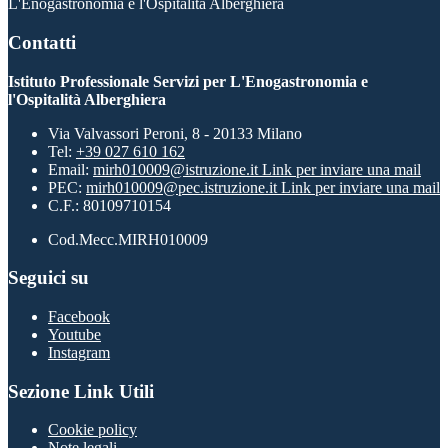
L'Enogastronomia e l'Ospitalità Alberghiera
Contatti
Istituto Professionale Servizi per L'Enogastronomia e
l'Ospitalità Alberghiera
Via Valvassori Peroni, 8 - 20133 Milano
Tel:
+39 027 610 162
Email:
mirh010009@istruzione.it
Link per inviare una mail
PEC:
mirh010009@pec.istruzione.it
Link per inviare una mail
C.F.: 80109710154
Cod.Mecc.MIRH010009
Seguici su
Facebook
Youtube
Instagram
Sezione Link Utili
Cookie policy
Note legali