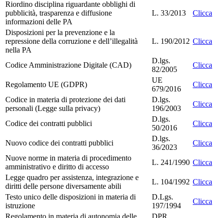
Riordino disciplina riguardante obblighi di
pubblicità, trasparenza e diffusione
L. 33/2013
Clicca
informazioni delle PA
Disposizioni per la prevenzione e la
repressione della corruzione e dell’illegalità
L. 190/2012
Clicca
nella PA
D.lgs.
Codice Amministrazione Digitale (CAD)
Clicca
82/2005
UE
Regolamento UE (GDPR)
Clicca
679/2016
Codice in materia di protezione dei dati
D.lgs.
Clicca
personali (Legge sulla privacy)
196/2003
D.lgs.
Codice dei contratti pubblici
Clicca
50/2016
D.lgs.
Nuovo codice dei contratti pubblici
Clicca
36/2023
Nuove norme in materia di procedimento
L. 241/1990
Clicca
amministrativo e diritto di accesso
Legge quadro per assistenza, integrazione e
L. 104/1992
Clicca
diritti delle persone diversamente abili
Testo unico delle disposizioni in materia di
D.Lgs.
Clicca
istruzione
197/1994
Regolamento in materia di autonomia delle
DPR