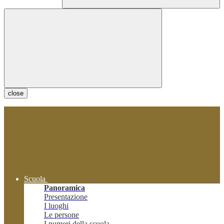
close
Scuola
Panoramica
Presentazione
I luoghi
Le persone
I numeri della scuola