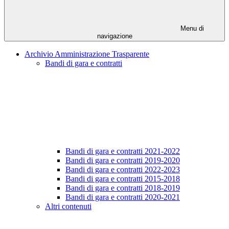
Menu di
navigazione
Archivio Amministrazione Trasparente
Bandi di gara e contratti
Bandi di gara e contratti 2021-2022
Bandi di gara e contratti 2019-2020
Bandi di gara e contratti 2022-2023
Bandi di gara e contratti 2015-2018
Bandi di gara e contratti 2018-2019
Bandi di gara e contratti 2020-2021
Altri contenuti