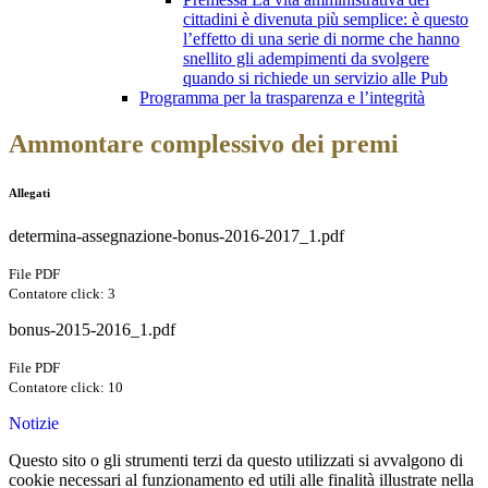
cittadini è divenuta più semplice: è questo
l’effetto di una serie di norme che hanno
snellito gli adempimenti da svolgere
quando si richiede un servizio alle Pub
Programma per la trasparenza e l’integrità
Ammontare complessivo dei premi
Allegati
determina-assegnazione-bonus-2016-2017_1.pdf
File PDF
Contatore click: 3
bonus-2015-2016_1.pdf
File PDF
Contatore click: 10
Notizie
Questo sito o gli strumenti terzi da questo utilizzati si avvalgono di
cookie necessari al funzionamento ed utili alle finalità illustrate nella