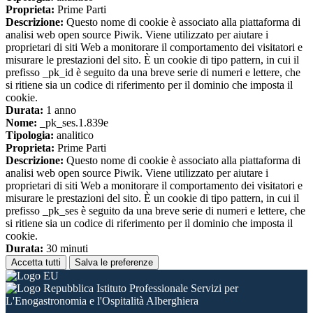
Proprieta:
Prime Parti
Descrizione:
Questo nome di cookie è associato alla piattaforma di
analisi web open source Piwik. Viene utilizzato per aiutare i
proprietari di siti Web a monitorare il comportamento dei visitatori e
misurare le prestazioni del sito. È un cookie di tipo pattern, in cui il
prefisso _pk_id è seguito da una breve serie di numeri e lettere, che
si ritiene sia un codice di riferimento per il dominio che imposta il
cookie.
Durata:
1 anno
Nome:
_pk_ses.1.839e
Tipologia:
analitico
Proprieta:
Prime Parti
Descrizione:
Questo nome di cookie è associato alla piattaforma di
analisi web open source Piwik. Viene utilizzato per aiutare i
proprietari di siti Web a monitorare il comportamento dei visitatori e
misurare le prestazioni del sito. È un cookie di tipo pattern, in cui il
prefisso _pk_ses è seguito da una breve serie di numeri e lettere, che
si ritiene sia un codice di riferimento per il dominio che imposta il
cookie.
Durata:
30 minuti
Accetta tutti
Salva le preferenze
Istituto Professionale Servizi per
L'Enogastronomia e l'Ospitalità Alberghiera