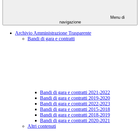
Menu di
navigazione
Archivio Amministrazione Trasparente
Bandi di gara e contratti
Bandi di gara e contratti 2021-2022
Bandi di gara e contratti 2019-2020
Bandi di gara e contratti 2022-2023
Bandi di gara e contratti 2015-2018
Bandi di gara e contratti 2018-2019
Bandi di gara e contratti 2020-2021
Altri contenuti