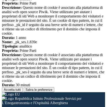
Proprieta:
Prime Parti
Descrizione:
Questo nome di cookie è associato alla piattaforma di
analisi web open source Piwik. Viene utilizzato per aiutare i
proprietari di siti Web a monitorare il comportamento dei visitatori e
misurare le prestazioni del sito. È un cookie di tipo pattern, in cui il
prefisso _pk_id è seguito da una breve serie di numeri e lettere, che
si ritiene sia un codice di riferimento per il dominio che imposta il
cookie.
Durata:
1 anno
Nome:
_pk_ses.1.839e
Tipologia:
analitico
Proprieta:
Prime Parti
Descrizione:
Questo nome di cookie è associato alla piattaforma di
analisi web open source Piwik. Viene utilizzato per aiutare i
proprietari di siti Web a monitorare il comportamento dei visitatori e
misurare le prestazioni del sito. È un cookie di tipo pattern, in cui il
prefisso _pk_ses è seguito da una breve serie di numeri e lettere, che
si ritiene sia un codice di riferimento per il dominio che imposta il
cookie.
Durata:
30 minuti
Accetta tutti
Salva le preferenze
Istituto Professionale Servizi per
L'Enogastronomia e l'Ospitalità Alberghiera