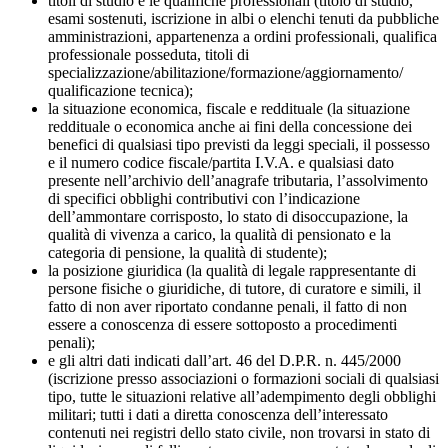
titoli di studio e le qualifiche professionali (titolo di studio,
esami sostenuti, iscrizione in albi o elenchi tenuti da pubbliche
amministrazioni, appartenenza a ordini professionali, qualifica
professionale posseduta, titoli di
specializzazione/abilitazione/formazione/aggiornamento/
qualificazione tecnica);
la situazione economica, fiscale e reddituale (la situazione
reddituale o economica anche ai fini della concessione dei
benefici di qualsiasi tipo previsti da leggi speciali, il possesso
e il numero codice fiscale/partita I.V.A. e qualsiasi dato
presente nell’archivio dell’anagrafe tributaria, l’assolvimento
di specifici obblighi contributivi con l’indicazione
dell’ammontare corrisposto, lo stato di disoccupazione, la
qualità di vivenza a carico, la qualità di pensionato e la
categoria di pensione, la qualità di studente);
la posizione giuridica (la qualità di legale rappresentante di
persone fisiche o giuridiche, di tutore, di curatore e simili, il
fatto di non aver riportato condanne penali, il fatto di non
essere a conoscenza di essere sottoposto a procedimenti
penali);
e gli altri dati indicati dall’art. 46 del D.P.R. n. 445/2000
(iscrizione presso associazioni o formazioni sociali di qualsiasi
tipo, tutte le situazioni relative all’adempimento degli obblighi
militari; tutti i dati a diretta conoscenza dell’interessato
contenuti nei registri dello stato civile, non trovarsi in stato di