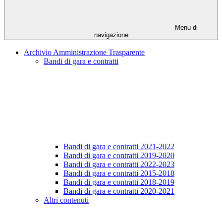
Menu di
navigazione
Archivio Amministrazione Trasparente
Bandi di gara e contratti
Bandi di gara e contratti 2021-2022
Bandi di gara e contratti 2019-2020
Bandi di gara e contratti 2022-2023
Bandi di gara e contratti 2015-2018
Bandi di gara e contratti 2018-2019
Bandi di gara e contratti 2020-2021
Altri contenuti