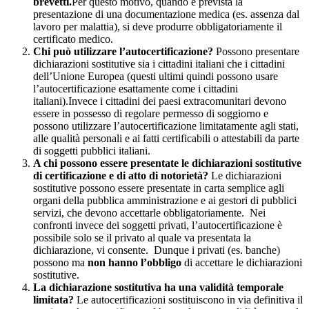
brevetti.
Per questo motivo, quando è prevista la
presentazione di una documentazione medica (es. assenza dal
lavoro per malattia), si deve produrre obbligatoriamente il
certificato medico.
Chi può utilizzare l’autocertificazione?
Possono presentare
dichiarazioni sostitutive sia i cittadini italiani che i cittadini
dell’Unione Europea (questi ultimi quindi possono usare
l’autocertificazione esattamente come i cittadini
italiani).Invece i cittadini dei paesi extracomunitari devono
essere in possesso di regolare permesso di soggiorno e
possono utilizzare l’autocertificazione limitatamente agli stati,
alle qualità personali e ai fatti certificabili o attestabili da parte
di soggetti pubblici italiani.
A chi possono essere presentate le dichiarazioni sostitutive
di certificazione e di atto di notorietà?
Le dichiarazioni
sostitutive possono essere presentate in carta semplice agli
organi della pubblica amministrazione e ai gestori di pubblici
servizi, che devono accettarle obbligatoriamente. Nei
confronti invece dei soggetti privati, l’autocertificazione è
possibile solo se il privato al quale va presentata la
dichiarazione, vi consente. Dunque i privati (es. banche)
possono ma
non hanno l’obbligo
di accettare le dichiarazioni
sostitutive.
La dichiarazione sostitutiva ha una validità temporale
limitata?
Le autocertificazioni sostituiscono in via definitiva il