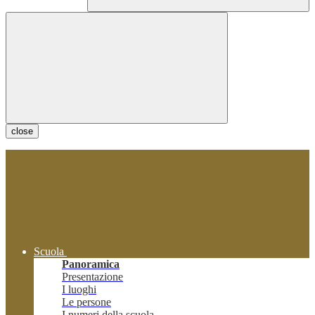
close
Scuola
Panoramica
Presentazione
I luoghi
Le persone
I numeri della scuola