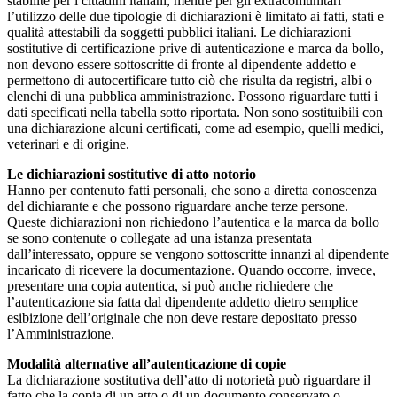
stabilite per i cittadini italiani, mentre per gli extracomunitari
l’utilizzo delle due tipologie di dichiarazioni è limitato ai fatti, stati e
qualità attestabili da soggetti pubblici italiani. Le dichiarazioni
sostitutive di certificazione prive di autenticazione e marca da bollo,
non devono essere sottoscritte di fronte al dipendente addetto e
permettono di autocertificare tutto ciò che risulta da registri, albi o
elenchi di una pubblica amministrazione. Possono riguardare tutti i
dati specificati nella tabella sotto riportata. Non sono sostituibili con
una dichiarazione alcuni certificati, come ad esempio, quelli medici,
veterinari e di origine.
Le dichiarazioni sostitutive di atto notorio
Hanno per contenuto fatti personali, che sono a diretta conoscenza
del dichiarante e che possono riguardare anche terze persone.
Queste dichiarazioni non richiedono l’autentica e la marca da bollo
se sono contenute o collegate ad una istanza presentata
dall’interessato, oppure se vengono sottoscritte innanzi al dipendente
incaricato di ricevere la documentazione. Quando occorre, invece,
presentare una copia autentica, si può anche richiedere che
l’autenticazione sia fatta dal dipendente addetto dietro semplice
esibizione dell’originale che non deve restare depositato presso
l’Amministrazione.
Modalità alternative all’autenticazione di copie
La dichiarazione sostitutiva dell’atto di notorietà può riguardare il
fatto che la copia di un atto o di un documento conservato o