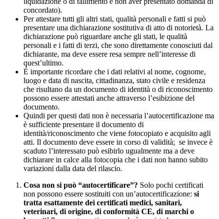
liquidazione o di fallimento e non aver presentato domanda di
concordato).
Per attestare tutti gli altri stati, qualità personali e fatti si può
presentare una dichiarazione sostitutiva di atto di notorietà. La
dichiarazione può riguardare anche gli stati, le qualità
personali e i fatti di terzi, che sono direttamente conosciuti dal
dichiarante, ma deve essere resa sempre nell’interesse di
quest’ultimo.
É importante ricordare che i dati relativi al nome, cognome,
luogo e data di nascita, cittadinanza, stato civile e residenza
che risultano da un documento di identità o di riconoscimento
possono essere attestati anche attraverso l’esibizione del
documento.
Quindi per questi dati non è necessaria l’autocertificazione ma
è sufficiente presentare il documento di
identità/riconoscimento che viene fotocopiato e acquisito agli
atti. Il documento deve essere in corso di validità; se invece è
scaduto l’interessato può esibirlo ugualmente ma a deve
dichiarare in calce alla fotocopia che i dati non hanno subito
variazioni dalla data del rilascio.
Cosa non si può “autocertificare”?
Solo pochi certificati
non possono essere sostituiti con un’autocertificazione:
si
tratta esattamente dei certificati medici, sanitari,
veterinari, di origine, di conformità CE, di marchi o