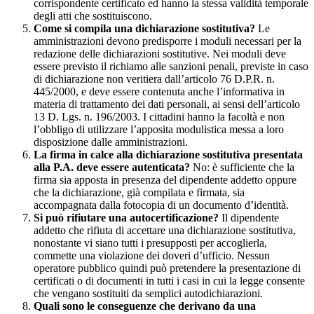
corrispondente certificato ed hanno la stessa validità temporale
degli atti che sostituiscono.
Come si compila una dichiarazione sostitutiva?
Le
amministrazioni devono predisporre i moduli necessari per la
redazione delle dichiarazioni sostitutive. Nei moduli deve
essere previsto il richiamo alle sanzioni penali, previste in caso
di dichiarazione non veritiera dall’articolo 76 D.P.R. n.
445/2000, e deve essere contenuta anche l’informativa in
materia di trattamento dei dati personali, ai sensi dell’articolo
13 D. Lgs. n. 196/2003. I cittadini hanno la facoltà e non
l’obbligo di utilizzare l’apposita modulistica messa a loro
disposizione dalle amministrazioni.
La firma in calce alla dichiarazione sostitutiva presentata
alla P.A. deve essere autenticata?
No: è sufficiente che la
firma sia apposta in presenza del dipendente addetto oppure
che la dichiarazione, già compilata e firmata, sia
accompagnata dalla fotocopia di un documento d’identità.
Si può rifiutare una autocertificazione?
Il dipendente
addetto che rifiuta di accettare una dichiarazione sostitutiva,
nonostante vi siano tutti i presupposti per accoglierla,
commette una violazione dei doveri d’ufficio. Nessun
operatore pubblico quindi può pretendere la presentazione di
certificati o di documenti in tutti i casi in cui la legge consente
che vengano sostituiti da semplici autodichiarazioni.
Quali sono le conseguenze che derivano da una