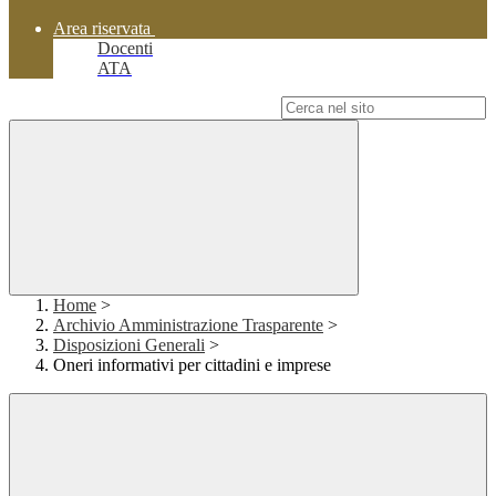
Area riservata
Docenti
ATA
Campo di ricerca per le pagine del sito
Home
>
Archivio Amministrazione Trasparente
>
Disposizioni Generali
>
Oneri informativi per cittadini e imprese