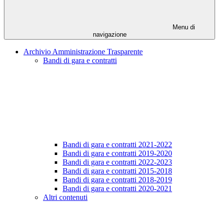
Menu di
navigazione
Archivio Amministrazione Trasparente
Bandi di gara e contratti
Bandi di gara e contratti 2021-2022
Bandi di gara e contratti 2019-2020
Bandi di gara e contratti 2022-2023
Bandi di gara e contratti 2015-2018
Bandi di gara e contratti 2018-2019
Bandi di gara e contratti 2020-2021
Altri contenuti