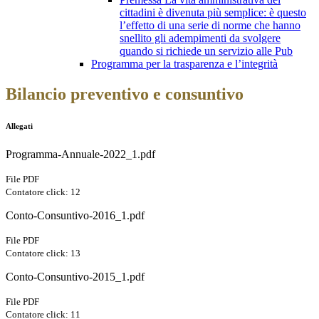
cittadini è divenuta più semplice: è questo
l’effetto di una serie di norme che hanno
snellito gli adempimenti da svolgere
quando si richiede un servizio alle Pub
Programma per la trasparenza e l’integrità
Bilancio preventivo e consuntivo
Allegati
Programma-Annuale-2022_1.pdf
File PDF
Contatore click: 12
Conto-Consuntivo-2016_1.pdf
File PDF
Contatore click: 13
Conto-Consuntivo-2015_1.pdf
File PDF
Contatore click: 11