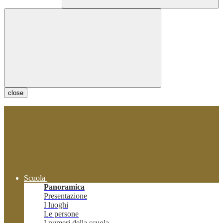
close
Scuola
Panoramica
Presentazione
I luoghi
Le persone
I numeri della scuola