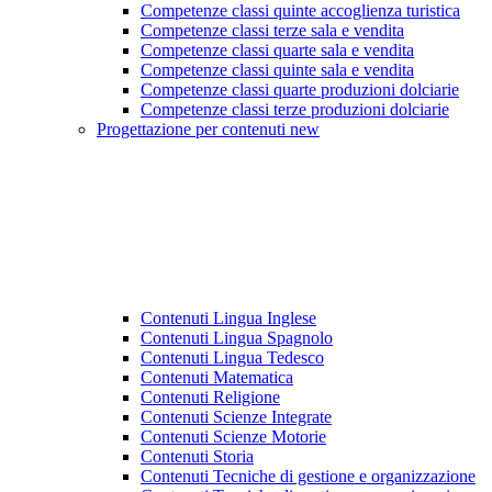
Competenze classi quinte accoglienza turistica
Competenze classi terze sala e vendita
Competenze classi quarte sala e vendita
Competenze classi quinte sala e vendita
Competenze classi quarte produzioni dolciarie
Competenze classi terze produzioni dolciarie
Progettazione per contenuti new
Contenuti Lingua Inglese
Contenuti Lingua Spagnolo
Contenuti Lingua Tedesco
Contenuti Matematica
Contenuti Religione
Contenuti Scienze Integrate
Contenuti Scienze Motorie
Contenuti Storia
Contenuti Tecniche di gestione e organizzazione