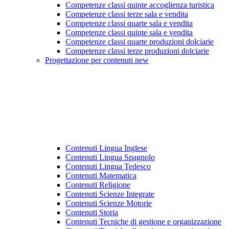
Competenze classi quinte accoglienza turistica
Competenze classi terze sala e vendita
Competenze classi quarte sala e vendita
Competenze classi quinte sala e vendita
Competenze classi quarte produzioni dolciarie
Competenze classi terze produzioni dolciarie
Progettazione per contenuti new
Contenuti Lingua Inglese
Contenuti Lingua Spagnolo
Contenuti Lingua Tedesco
Contenuti Matematica
Contenuti Religione
Contenuti Scienze Integrate
Contenuti Scienze Motorie
Contenuti Storia
Contenuti Tecniche di gestione e organizzazione