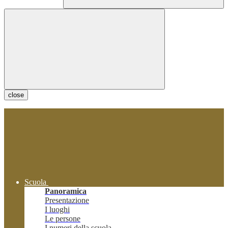
close
Scuola
Panoramica
Presentazione
I luoghi
Le persone
I numeri della scuola