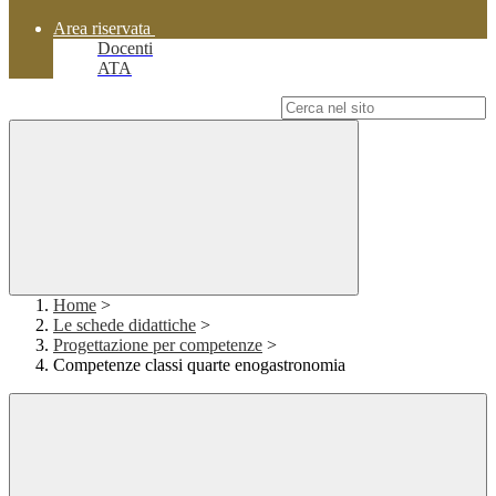
Area riservata
Docenti
ATA
Campo di ricerca per le pagine del sito
Home
>
Le schede didattiche
>
Progettazione per competenze
>
Competenze classi quarte enogastronomia