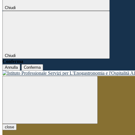
Chiudi
Chiudi
Conferma
Annulla
Conferma
close