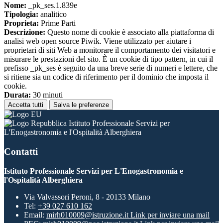
Nome:
_pk_ses.1.839e
Tipologia:
analitico
Proprieta:
Prime Parti
Descrizione:
Questo nome di cookie è associato alla piattaforma di
analisi web open source Piwik. Viene utilizzato per aiutare i
proprietari di siti Web a monitorare il comportamento dei visitatori e
misurare le prestazioni del sito. È un cookie di tipo pattern, in cui il
prefisso _pk_ses è seguito da una breve serie di numeri e lettere, che
si ritiene sia un codice di riferimento per il dominio che imposta il
cookie.
Durata:
30 minuti
Accetta tutti
Salva le preferenze
Istituto Professionale Servizi per
L'Enogastronomia e l'Ospitalità Alberghiera
Contatti
Istituto Professionale Servizi per L'Enogastronomia e
l'Ospitalità Alberghiera
Via Valvassori Peroni, 8 - 20133 Milano
Tel:
+39 027 610 162
Email:
mirh010009@istruzione.it
Link per inviare una mail