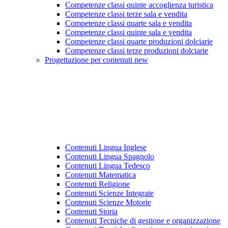
Competenze classi quinte accoglienza turistica
Competenze classi terze sala e vendita
Competenze classi quarte sala e vendita
Competenze classi quinte sala e vendita
Competenze classi quarte produzioni dolciarie
Competenze classi terze produzioni dolciarie
Progettazione per contenuti new
Contenuti Lingua Inglese
Contenuti Lingua Spagnolo
Contenuti Lingua Tedesco
Contenuti Matematica
Contenuti Religione
Contenuti Scienze Integrate
Contenuti Scienze Motorie
Contenuti Storia
Contenuti Tecniche di gestione e organizzazione