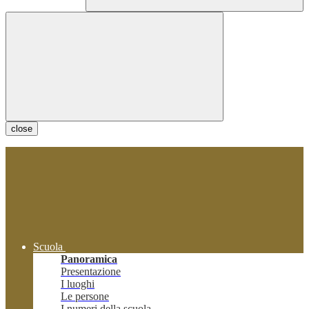
close
Scuola
Panoramica
Presentazione
I luoghi
Le persone
I numeri della scuola