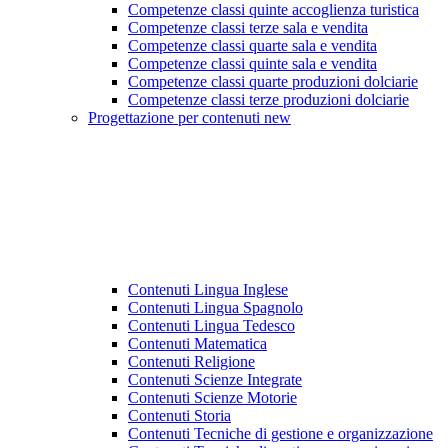
Competenze classi quinte accoglienza turistica
Competenze classi terze sala e vendita
Competenze classi quarte sala e vendita
Competenze classi quinte sala e vendita
Competenze classi quarte produzioni dolciarie
Competenze classi terze produzioni dolciarie
Progettazione per contenuti new
Contenuti Lingua Inglese
Contenuti Lingua Spagnolo
Contenuti Lingua Tedesco
Contenuti Matematica
Contenuti Religione
Contenuti Scienze Integrate
Contenuti Scienze Motorie
Contenuti Storia
Contenuti Tecniche di gestione e organizzazione