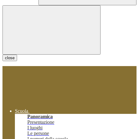
close
Scuola
Panoramica
Presentazione
I luoghi
Le persone
I numeri della scuola