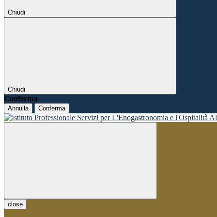
Chiudi
Chiudi
Conferma
Annulla
Conferma
close