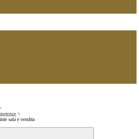
>
mpetenze
>
nte sala e vendita