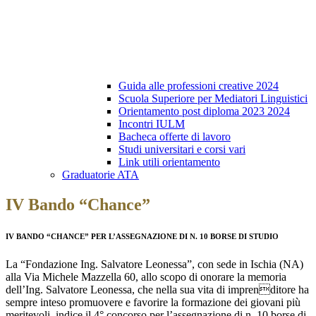
Guida alle professioni creative 2024
Scuola Superiore per Mediatori Linguistici
Orientamento post diploma 2023 2024
Incontri IULM
Bacheca offerte di lavoro
Studi universitari e corsi vari
Link utili orientamento
Graduatorie ATA
IV Bando “Chance”
IV BANDO “CHANCE” PER L’ASSEGNAZIONE DI N. 10 BORSE DI STUDIO
La “Fondazione Ing. Salvatore Leonessa”, con sede in Ischia (NA)
alla Via Michele Mazzella 60, allo scopo di onorare la memoria
dell’Ing. Salvatore Leonessa, che nella sua vita di imprenditore ha
sempre inteso promuovere e favorire la formazione dei giovani più
meritevoli, indice il 4° concorso per l’assegnazione di n. 10 borse di