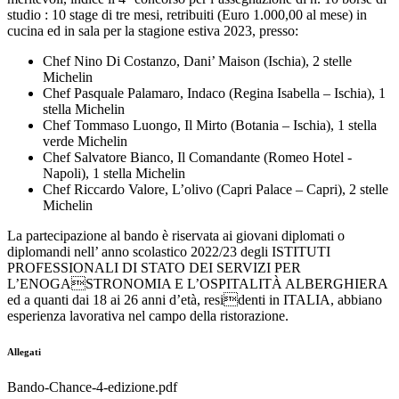
studio : 10 stage di tre mesi, retribuiti (Euro 1.000,00 al mese) in
cucina ed in sala per la stagione estiva 2023, presso:
Chef Nino Di Costanzo, Dani’ Maison (Ischia), 2 stelle
Michelin
Chef Pasquale Palamaro, Indaco (Regina Isabella – Ischia), 1
stella Michelin
Chef Tommaso Luongo, Il Mirto (Botania – Ischia), 1 stella
verde Michelin
Chef Salvatore Bianco, Il Comandante (Romeo Hotel -
Napoli), 1 stella Michelin
Chef Riccardo Valore, L’olivo (Capri Palace – Capri), 2 stelle
Michelin
La partecipazione al bando è riservata ai giovani diplomati o
diplomandi nell’ anno scolastico 2022/23 degli ISTITUTI
PROFESSIONALI DI STATO DEI SERVIZI PER
L’ENOGASTRONOMIA E L’OSPITALITÀ ALBERGHIERA
ed a quanti dai 18 ai 26 anni d’età, residenti in ITALIA, abbiano
esperienza lavorativa nel campo della ristorazione.
Allegati
Bando-Chance-4-edizione.pdf