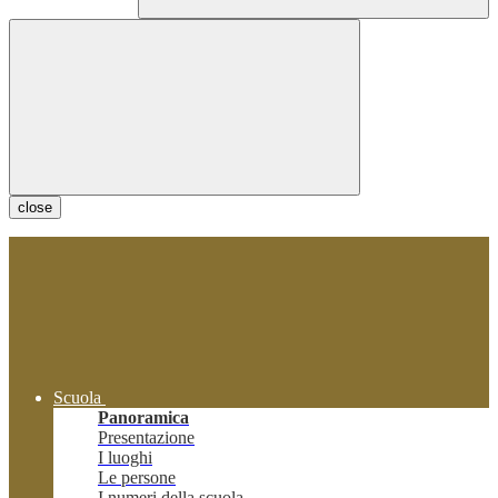
close
Scuola
Panoramica
Presentazione
I luoghi
Le persone
I numeri della scuola