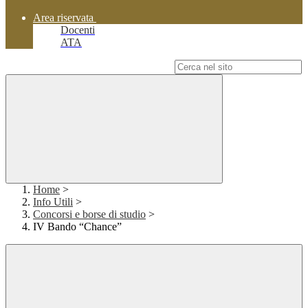
Area riservata
Docenti
ATA
Campo di ricerca per le pagine del sito
Home
>
Info Utili
>
Concorsi e borse di studio
>
IV Bando “Chance”